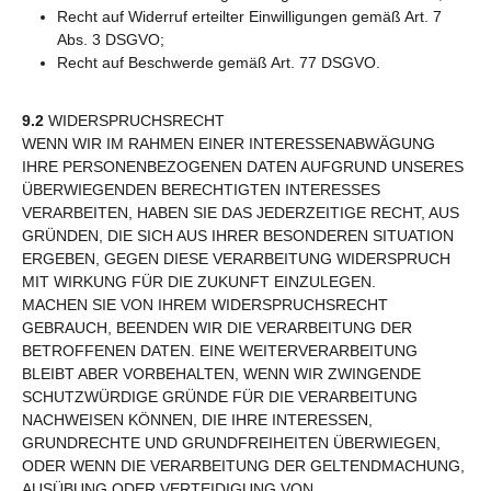
Recht auf Widerruf erteilter Einwilligungen gemäß Art. 7
Abs. 3 DSGVO;
Recht auf Beschwerde gemäß Art. 77 DSGVO.
9.2
WIDERSPRUCHSRECHT
WENN WIR IM RAHMEN EINER INTERESSENABWÄGUNG
IHRE PERSONENBEZOGENEN DATEN AUFGRUND UNSERES
ÜBERWIEGENDEN BERECHTIGTEN INTERESSES
VERARBEITEN, HABEN SIE DAS JEDERZEITIGE RECHT, AUS
GRÜNDEN, DIE SICH AUS IHRER BESONDEREN SITUATION
ERGEBEN, GEGEN DIESE VERARBEITUNG WIDERSPRUCH
MIT WIRKUNG FÜR DIE ZUKUNFT EINZULEGEN.
MACHEN SIE VON IHREM WIDERSPRUCHSRECHT
GEBRAUCH, BEENDEN WIR DIE VERARBEITUNG DER
BETROFFENEN DATEN. EINE WEITERVERARBEITUNG
BLEIBT ABER VORBEHALTEN, WENN WIR ZWINGENDE
SCHUTZWÜRDIGE GRÜNDE FÜR DIE VERARBEITUNG
NACHWEISEN KÖNNEN, DIE IHRE INTERESSEN,
GRUNDRECHTE UND GRUNDFREIHEITEN ÜBERWIEGEN,
ODER WENN DIE VERARBEITUNG DER GELTENDMACHUNG,
AUSÜBUNG ODER VERTEIDIGUNG VON